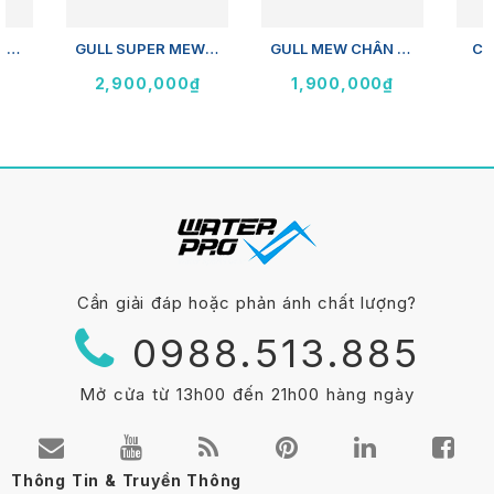
GULL MEW CHÂN VỊT BƠI LẶN (JAPAN)
GULL SUPER MEW CHÂN VỊT BƠI LẶN (JAPAN)
GULL MEW CHÂN VỊT BƠI LẶN (JAPAN)
CH
₫
2,900,000₫
1,900,000₫
Cần giải đáp hoặc phản ánh chất lượng?
0988.513.885
Mở cửa từ 13h00 đến 21h00 hàng ngày
Thông Tin & Truyền Thông