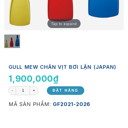
Tap to expand
GULL MEW CHÂN VỊT BƠI LẶN (JAPAN)
1,900,000
₫
-
+
ĐẶT HÀNG
MÃ SẢN PHẨM:
GF2021-2026