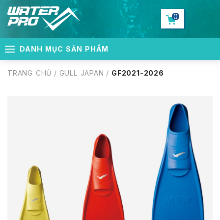
0
DANH MỤC SẢN PHẨM
TRANG CHỦ
/
GULL JAPAN
/
GF2021-2026