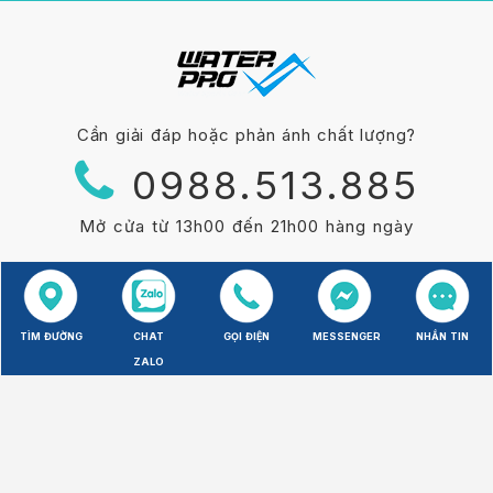
Cần giải đáp hoặc phản ánh chất lượng?
0988.513.885
Mở cửa từ 13h00 đến 21h00 hàng ngày
Thông Tin & Truyền Thông
TÌM ĐƯỜNG
TÌM ĐƯỜNG
CHAT
CHAT
GỌI ĐIỆN
GỌI ĐIỆN
MESSENGER
MESSENGER
NHẮN TIN
NHẮN TIN
Giới thiệu về Water Pro
ZALO
ZALO
Trung tâm dữ liệu
Chó cảnh đẹp
Mèo cảnh đẹp
Hồ sơ doanh nghiệp